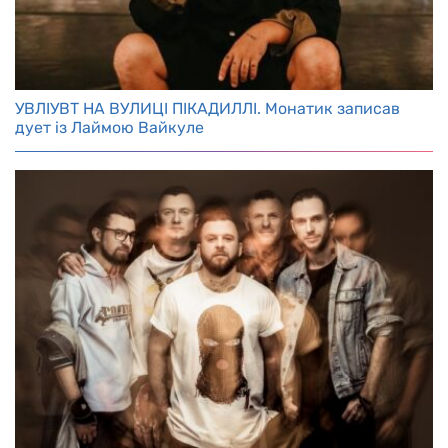
УВЛІУВТ НА ВУЛИЦІ ПІКАДИЛЛІ. Монатик записав
дует із Лаймою Вайкуле