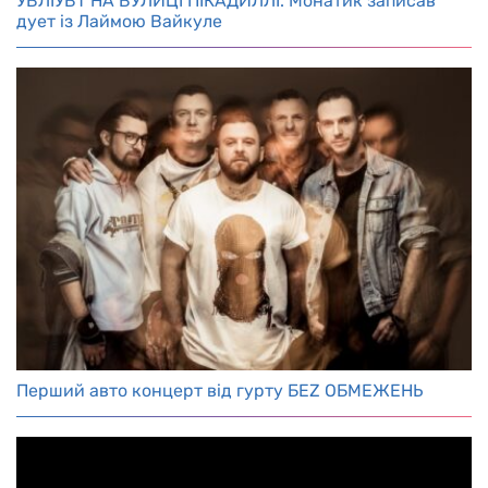
УВЛІУВТ НА ВУЛИЦІ ПІКАДИЛЛІ. Монатик записав
дует із Лаймою Вайкуле
Перший авто концерт від гурту БЕZ ОБМЕЖЕНЬ