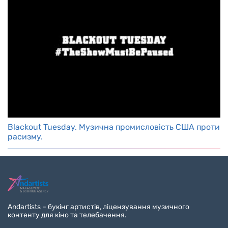
Blackout Tuesday. Музична промисловість США проти
расизму.
Andartists – букінг артистів, ліцензування музичного
контенту для кіно та телебачення.