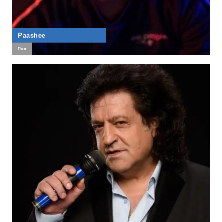
Paashee
Поп