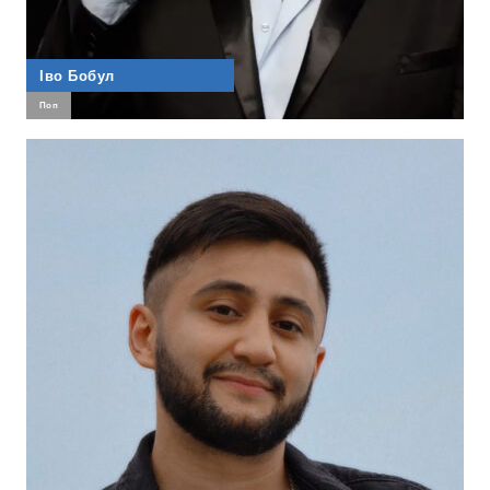
Іво Бобул
Поп