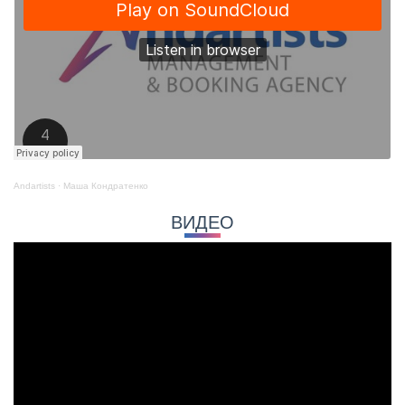
Andartists
·
Маша Кондратенко
ВИДЕО